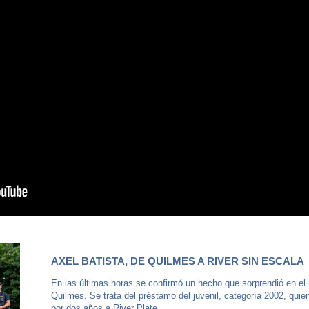
AXEL BATISTA, DE QUILMES A RIVER SIN ESCALA
En las últimas horas se confirmó un hecho que sorprendió en e
Quilmes. Se trata del préstamo del juvenil, categoría 2002, qui
por dos años a River Plate.