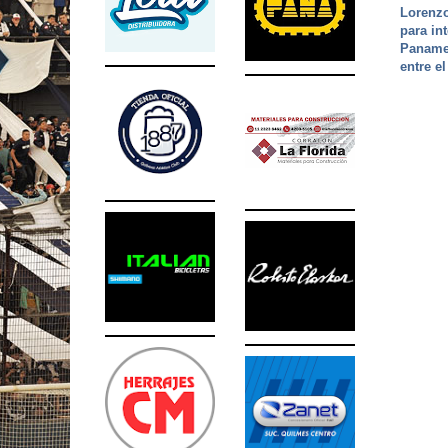
Lorenz
para in
Panamer
entre e