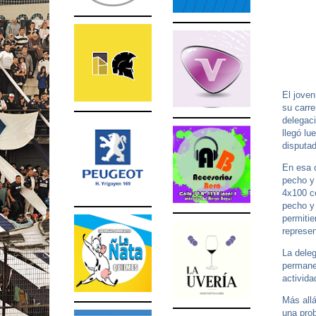
El jove
su carre
delegaci
llegó l
disputa
En esa 
pecho y
4x100 c
pecho y 
permitie
represen
La deleg
permanec
activida
Más allá
una prob