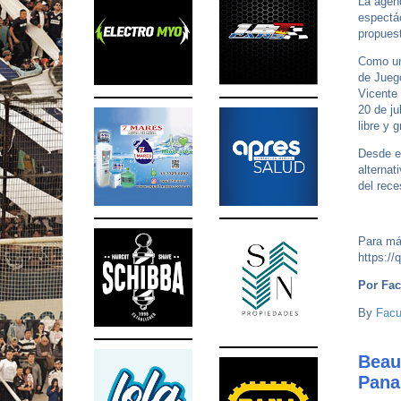
La agend
espectác
propuest
Como uno
de Jueg
Vicente 
20 de ju
libre y g
Desde el
alternat
del rece
Para más
https://
Por Fac
By
Facu
Beau
Pana