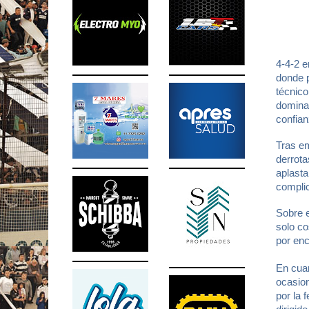
4-4-2 e
donde p
técnico
dominan
confian
Tras em
derrota
aplasta
compli
Sobre e
solo c
por enc
En cuan
ocasion
por la 