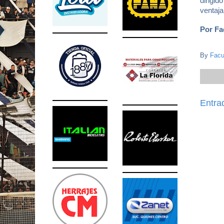
dirigid
ventaja
Por Fa
By
Facu
Entra