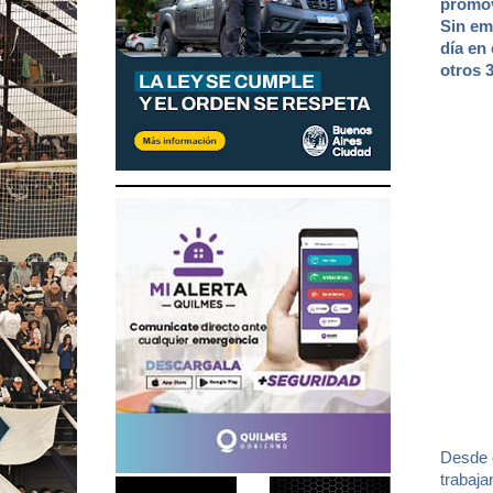
promov
Sin em
día en
otros 
Desde 
trabaja