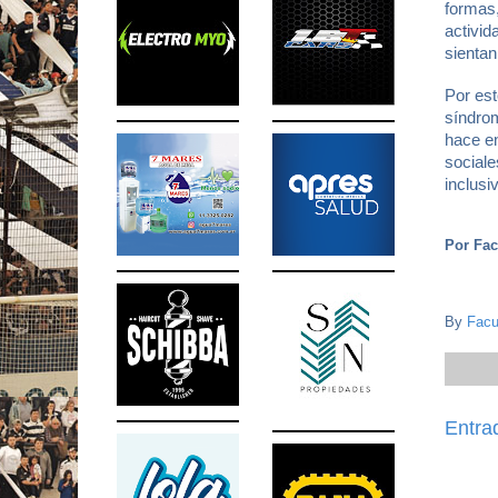
formas,
activid
sienta
Por est
síndrom
hace en
social
inclusi
Por Fac
By
Facu
Entra