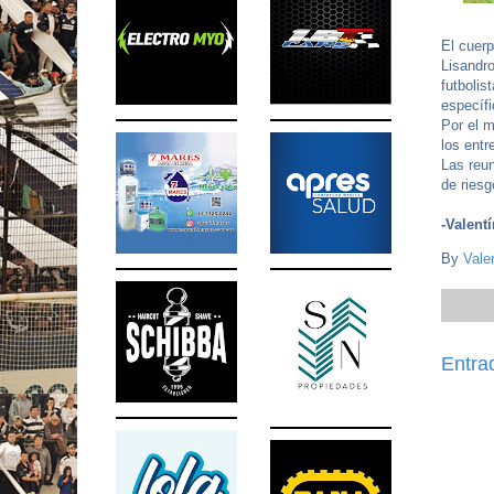
El cuer
Lisandr
futbolis
específi
Por el m
los entr
Las reun
de riesg
-Valent
By
Vale
Entra