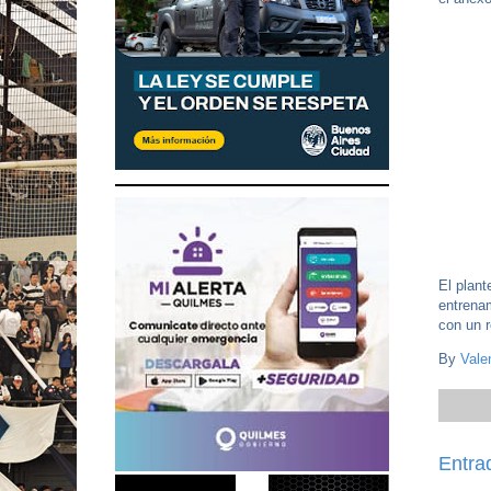
El plant
entrenam
con un r
By
Vale
Entra