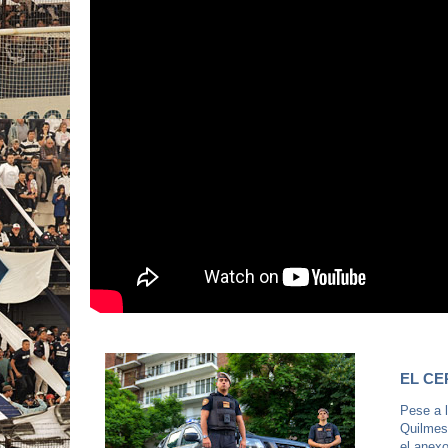
EL C
Pese a 
Quilmes 
el anexo