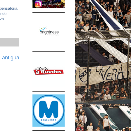
pensatoria,
endo
ava.
 antigua