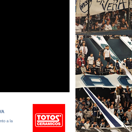
VA
nto a la