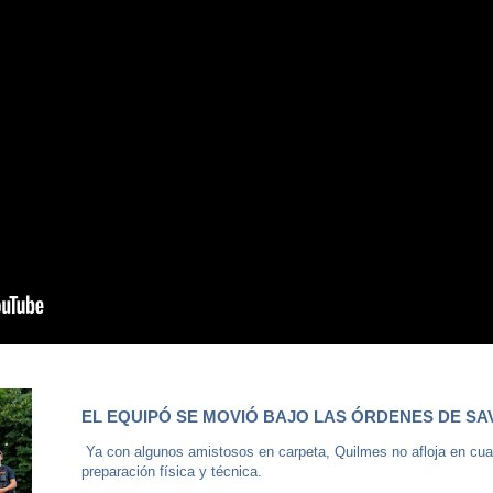
EL EQUIPÓ SE MOVIÓ BAJO LAS ÓRDENES DE SA
Ya con algunos amistosos en carpeta, Quilmes no afloja en cua
preparación física y técnica.