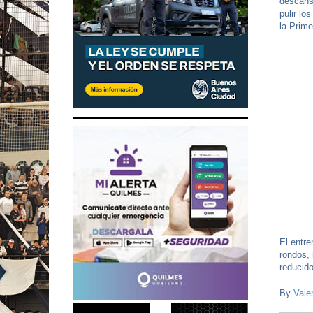
descans
pulir lo
la Prime
El entre
rondos, 
reducido
By
Vale