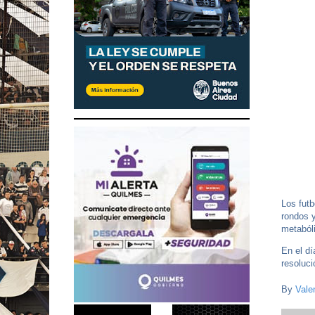
Los futb
rondos y
metaból
En el d
resoluc
By
Vale