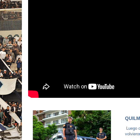
QUILM
Luego d
volviero