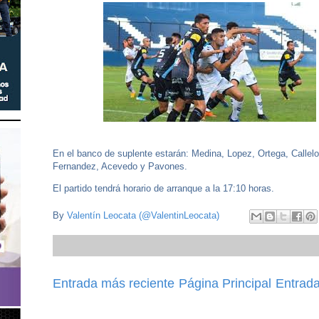
En el banco de suplente estarán: Medina, Lopez, Ortega, Callelo
Fernandez, Acevedo y Pavones.
El partido tendrá horario de arranque a la 17:10 horas.
By
Valentín Leocata (@ValentinLeocata)
Entrada más reciente
Página Principal
Entrada