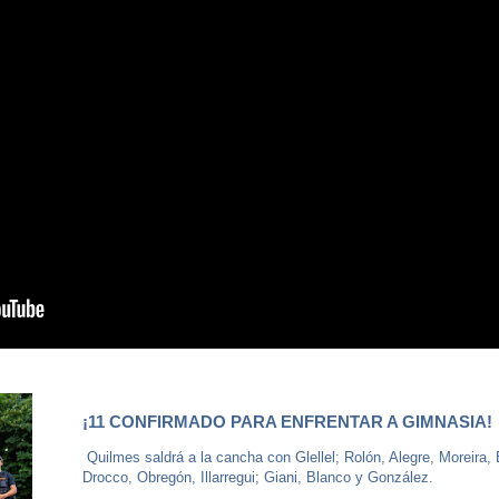
¡11 CONFIRMADO PARA ENFRENTAR A GIMNASIA!
Quilmes saldrá a la cancha con Glellel; Rolón, Alegre, Moreira, 
Drocco, Obregón, Illarregui; Giani, Blanco y González.