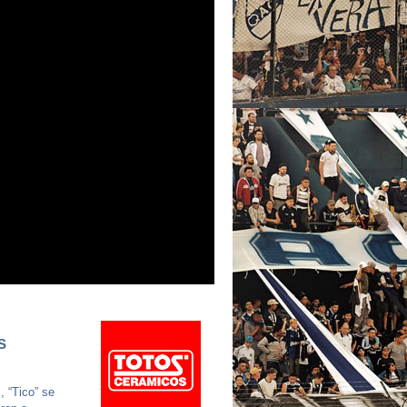
S
, “Tico” se