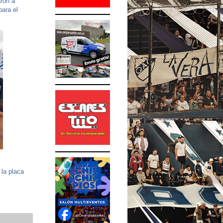
aron a
para el
 la placa