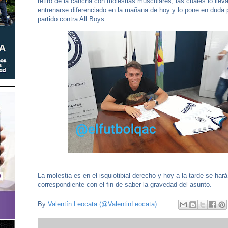
retiró de la cancha con molestias musculares, las cuales lo llev
entrenarse diferenciado en la mañana de hoy y lo pone en duda 
partido contra All Boys.
La molestia es en el isquiotibial derecho y hoy a la tarde se hará
correspondiente con el fin de saber la gravedad del asunto.
By
Valentín Leocata (@ValentinLeocata)