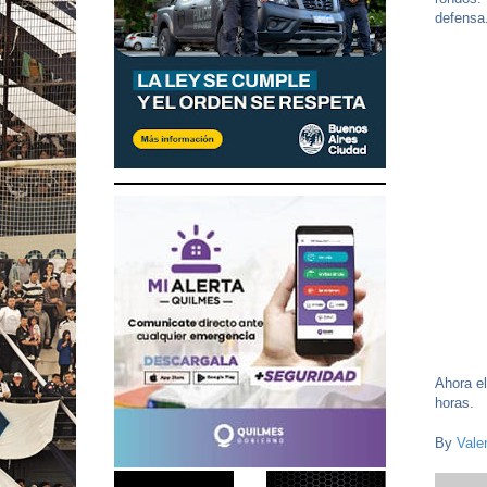
defensa
Ahora el
horas.
By
Vale