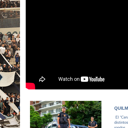
QUILM
El “Cerv
distinto
rondos. 