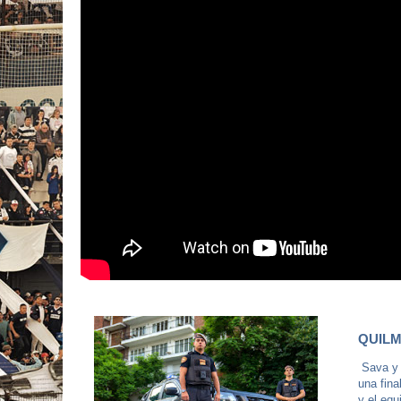
QUILM
Sava y s
una fina
y el equ