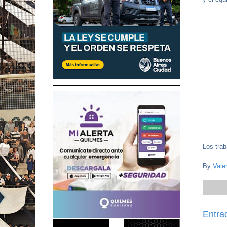
Los trab
By
Vale
Entra