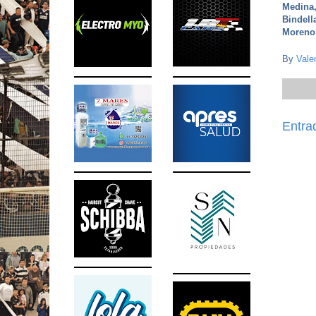
Medina,
Bindell
Moreno
By
Vale
Entra