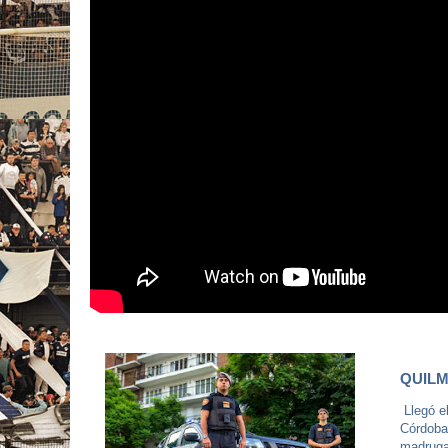
QUILM
Llegó e
Córdoba,
madrugad