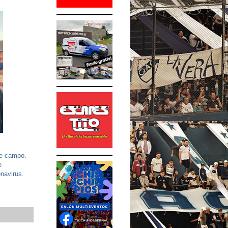
de campo.
e
navirus.