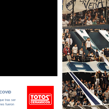
 COVID
ue tras ser
nes fueron