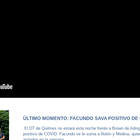
ÚLTIMO MOMENTO: FACUNDO SAVA POSITIVO DE
El DT de Quilmes no estará esta noche frente a Brown de Adrog
positivo de COVID. Facundo se le suma a Rolón y Medina, quie
aislados en la semana.