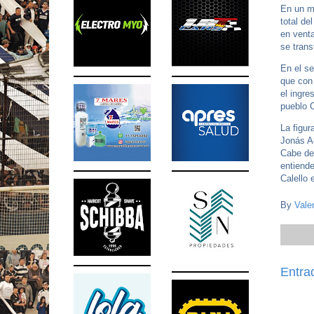
En un mu
total de
en venta
se trans
En el se
que con
el ingre
pueblo C
La figur
Jonás Ac
Cabe des
entiende
Calello
By
Vale
Entra