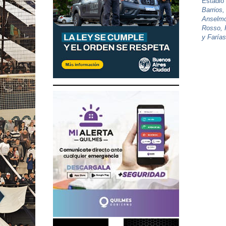
Estadio
Barrios,
Anselmo
Rosso, P
y Farías