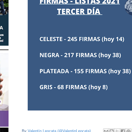
By
Valentín Leocata (@ValentinLeocata)