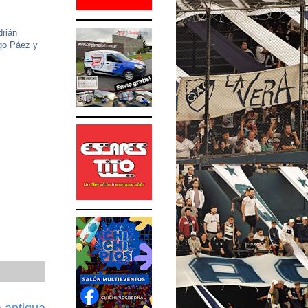
drián
ugo Páez y
 antigua