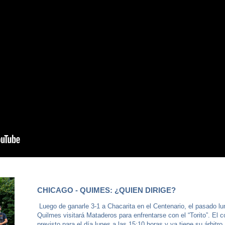
CHICAGO - QUIMES: ¿QUIEN DIRIGE?
Luego de ganarle 3-1 a Chacarita en el Centenario, el pasado lu
Quilmes visitará Mataderos para enfrentarse con el “Torito”. El c
previsto para el día lunes a las 15:10 horas y ya tiene su árbitro