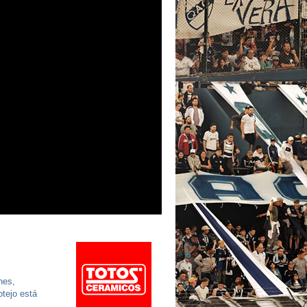
nes,
otejo está