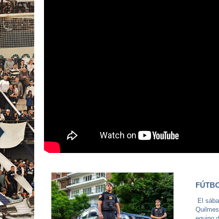
FÚTBO
El sábad
Quilmes 
equipo d