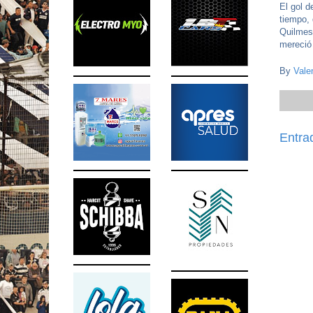
El gol d
tiempo,
Quilmes
mereció
By
Vale
Entra