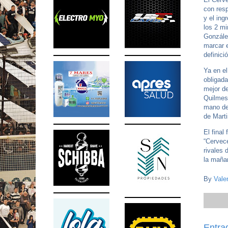
con resp
y el in
los 2 mi
Gonzále
marcar e
definici
Ya en e
obligada
mejor de
Quilmes 
mano de 
de Marti
El final
“Cervece
rivales 
la maña
By
Vale
Entra