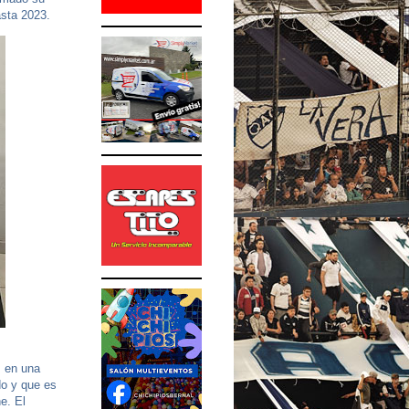
asta 2023.
 en una
do y que es
e. El