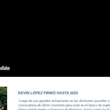
KEVIN LÓPEZ FIRMÓ HASTA 2023
Luego de sus grandes actuaciones en las divisiones juveniles y
convocatoria de último momento para estar en el banco de suple
último partido frente a Gimnasia de Mendoza, Kevin López ha f