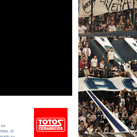
 su
ntes, el
irmado su