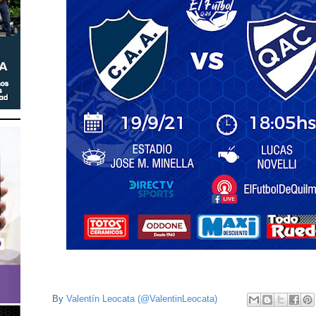
By
Valentín Leocata (@ValentinLeocata)