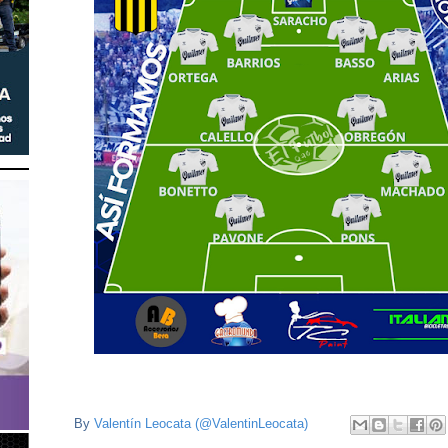
By
Valentín Leocata (@ValentinLeocata)