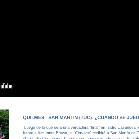
QUILMES - SAN MARTIN (TUC): ¿CUANDO SE JUE
Luego de lo que será una verdadera “final” en Isidro Casanova,
frente a Almirante Brown, el “Cervece” recibirá a San Martín de
el Estadio Centenario. El cotejo está programado para el día
sáb