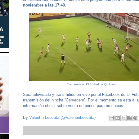
noviembre a las 17:40
.
Transmisión: El Fútbol de Quilmes
Será televisado y transmitido en vivo por el Facebook de El Fútb
transmisión del hincha “Cervecero”. Por el momento se está a l
información oficial sobre venta de bonos para no socios.
By
Valentín Leocata (@ValentinLeocata)