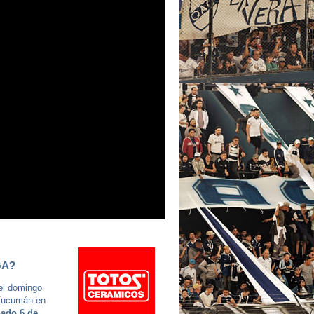
GA?
 el domingo
 Tucumán en
ado 6 de