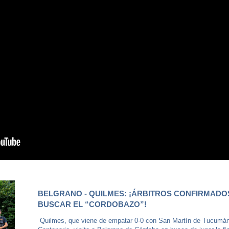
BELGRANO - QUILMES: ¡ÁRBITROS CONFIRMADO
BUSCAR EL “CORDOBAZO”!
Quilmes, que viene de empatar 0-0 con San Martín de Tucumán