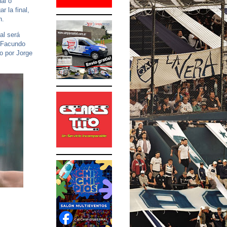
al o
r la final,
n.
al será
s Facundo
do por Jorge