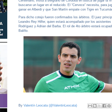
Centenario, visita a Belgrano de Córdoba en busca de jugar la fin
buscarse un lugar en el reducido. El “Cervece” necesita, para juga
ganar en Alberdi y que San Martín empate con Tigre en Tucumá
Para dicho cotejo fueron confirmados los árbitros. El juez princip
Leandro Rey Hilfer, quien estará acompañado por los asistente
Rodríguez y Adrian del Barba. El rol de 4to árbitro estará ocupa
Baliño.
By
Valentín Leocata (@ValentinLeocata)