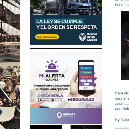
tiene ho
Para dic
será el 
acompañ
que Seba
By
Vale