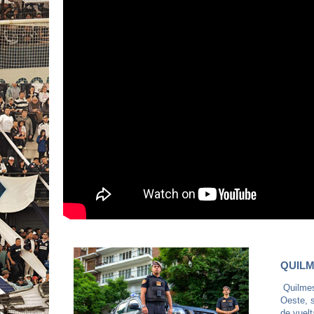
QUILM
Quilmes,
Oeste, s
de vuelt