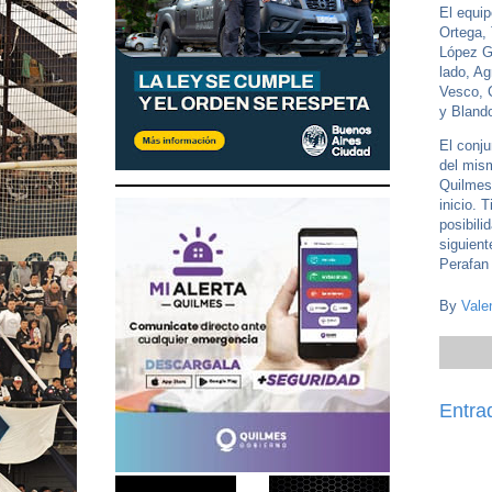
El equip
Ortega, 
López G
lado, Ag
Vesco, C
y Bland
El conju
del mis
Quilmes,
inicio.
posibili
siguient
Perafan
By
Vale
Entra