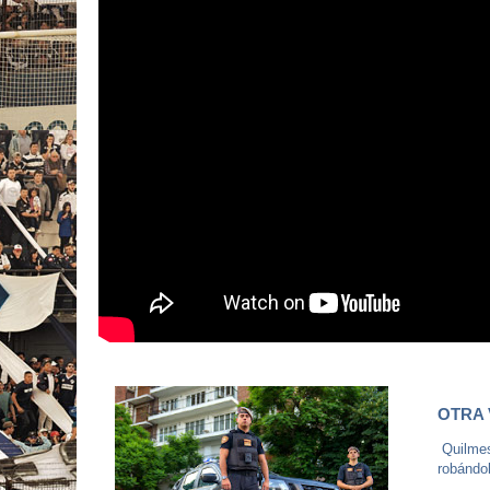
OTRA 
Quilmes 
robándol