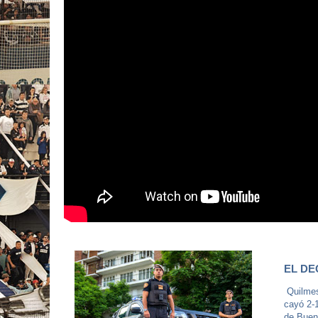
EL DE
Quilmes
cayó 2-1
de Bueno