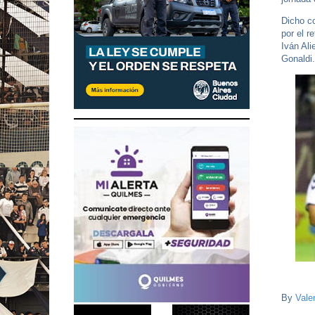
Dicho co
por el r
Iván Ali
Gonaldi.
By
Vale