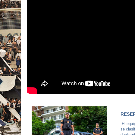
RESER
El equip
se clasi
duplicad