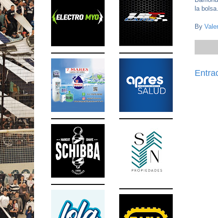
la bols
By
Vale
Entra