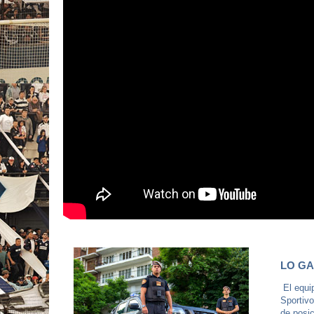
LO GA
El equi
Sportivo
de posic