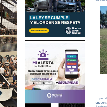
El part
encuentr
Barrionu