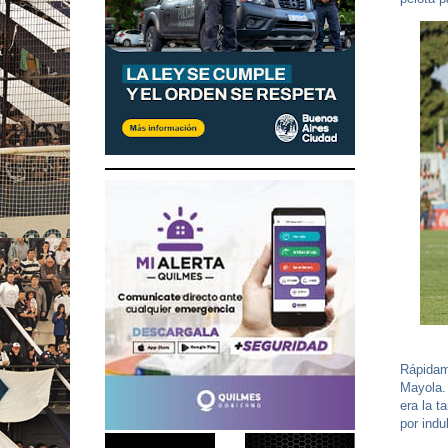
Rápidame
Mayola. 
era la t
por indu