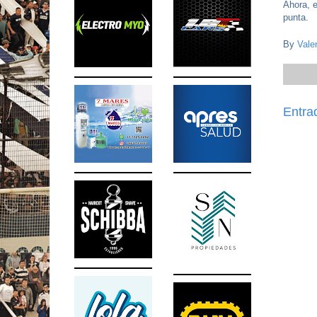
Ahora, e
punta.
By
Vale
Entra