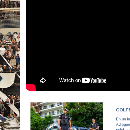
GOLP
En un lu
Adrogue.
pelota p