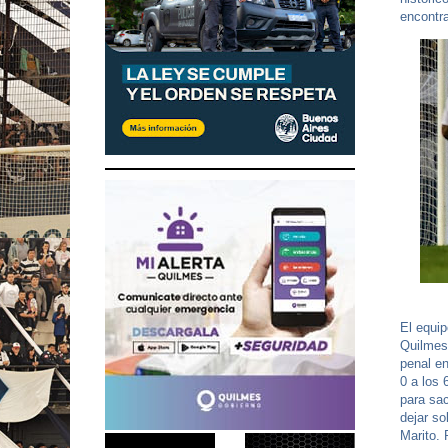
encontra
El equip
Quilmes 
penal en
0 a los 
para sac
dejar so
Marito. 