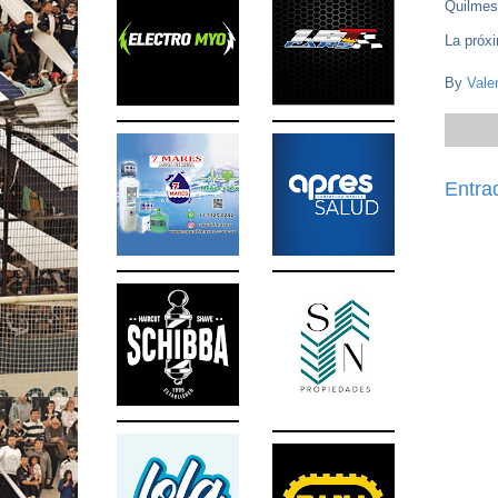
Quilmes
La próx
By
Vale
Entra