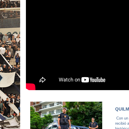
QUILM
Con un 
recibió 
históric