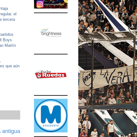
ntaja
egular, el
a tercera
partidos
ll Boys
an Martín
,
ces que aún
 antigua