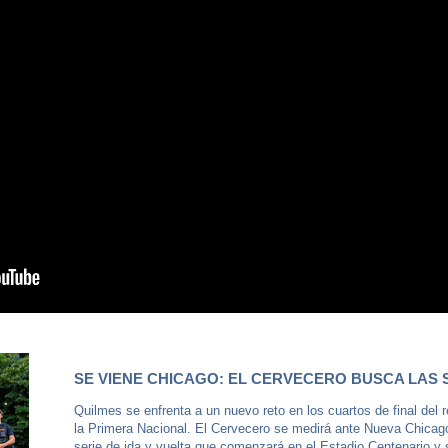
SE VIENE CHICAGO: EL CERVECERO BUSCA LAS 
Quilmes se enfrenta a un nuevo reto en los cuartos de final del 
la Primera Nacional. El Cervecero se medirá ante Nueva Chicag
serie de ida y vuelta que comenzará en el Estadio Centenario y s