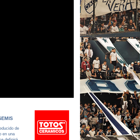
SEMIS
reducido de
o en una
e definirá