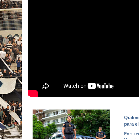
Quilme
para e
En su c