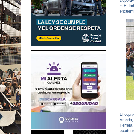
Deporti
el Estad
encuent
El equip
Aranda, 
Herrera.
oportuni