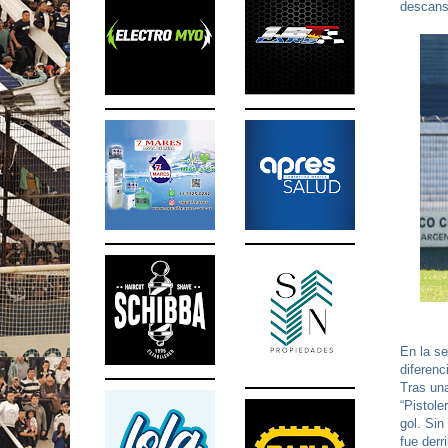
descans
En la s
diferenc
Tras una
“Pistole
gol. Sin
fue derr