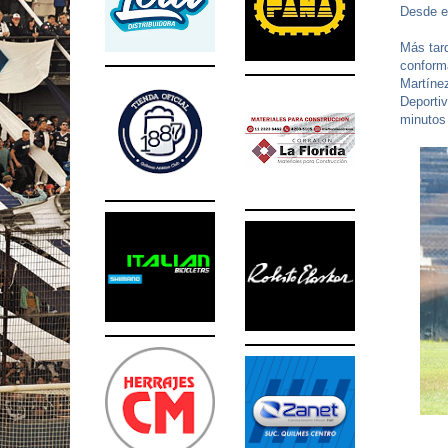
Desde el
Más tard
conform
Martíne
Deporti
minutos 