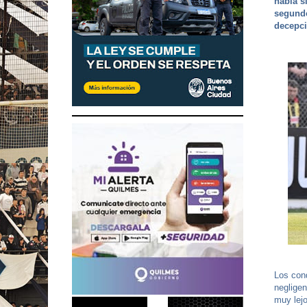
había s
segundo
decepci
Los con
negligen
muy lejo