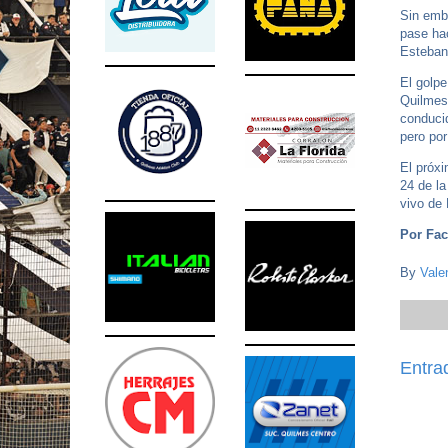
Sin emb
pase ha
Esteban 
El golpe
Quilmes.
conduci
pero por
El próxi
24 de la
vivo de
Por Fac
By
Vale
Entra