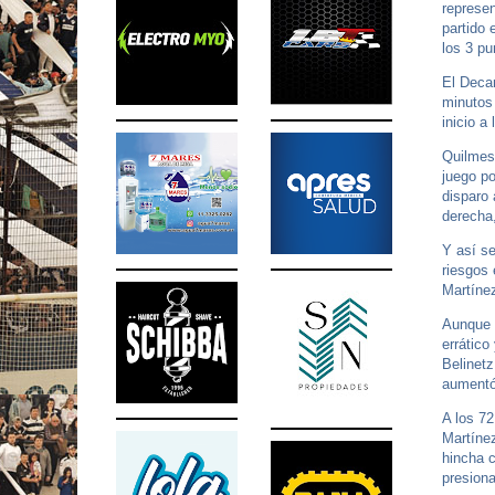
represe
partido 
los 3 pu
El Decan
minutos 
inicio a
Quilmes
juego po
disparo 
derecha
Y así s
riesgos 
Martíne
Aunque i
errático
Belinet
aumentó 
A los 72
Martínez
hincha c
presiona