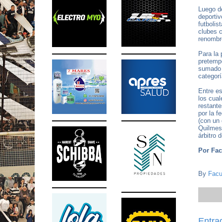
Luego d
deportiv
futbolis
clubes 
renomb
Para la 
pretempo
sumado a
categorí
Entre es
los cual
restante
por la f
(con un 
Quilmes 
árbitro
Por Fac
By
Facu
Entra