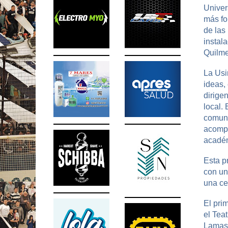
Univer
más fo
de las 
instal
Quilme
La Usi
ideas,
dirige
local. 
comuni
acompa
académ
Esta p
con un
una ce
El pri
el Tea
Lamas,