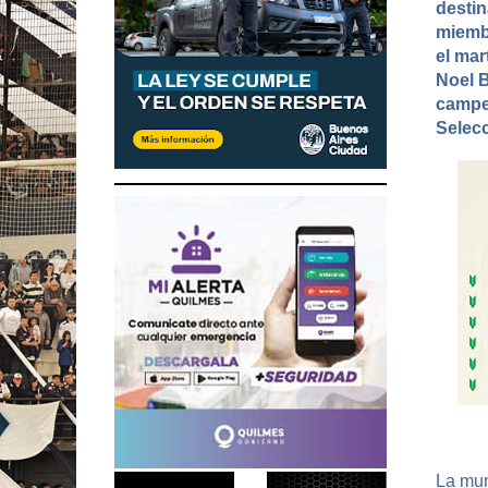
destin
miembr
el mar
Noel B
campeo
Selecc
La mun