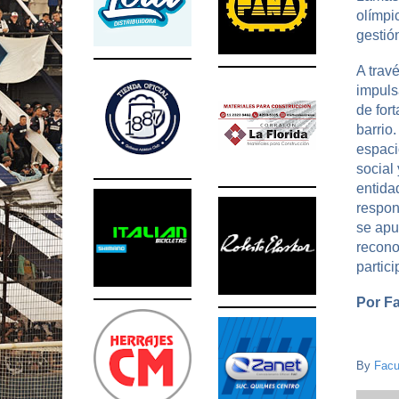
olímpi
gestió
A trav
impulsa
de fort
barrio.
espaci
social
entida
respon
se apu
recono
partic
Por Fa
By
Facu