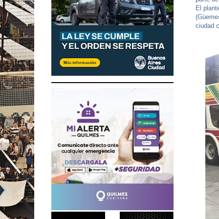
El plant
(Güemes
ciudad c