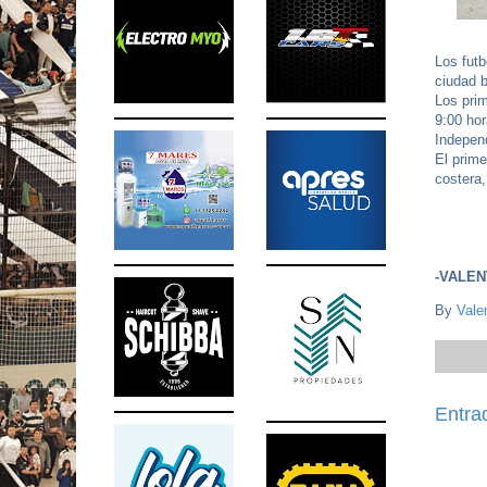
Los futb
ciudad 
Los prim
9:00 ho
Independ
El prime
costera,
-VALEN
By
Vale
Entra