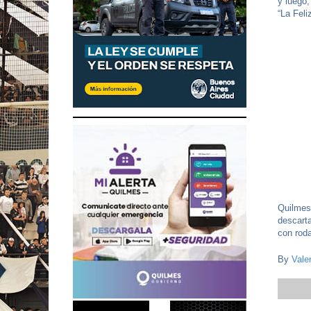
y luego,
“La Feli
Quilmes
descart
con roda
By
Vale