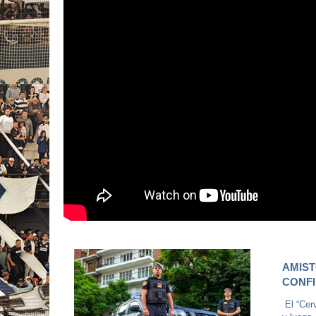
AMIST
CONF
El “Cerv