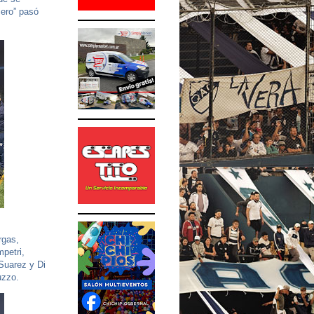
cero” pasó
rgas,
petri,
 Suarez y Di
uzzo.