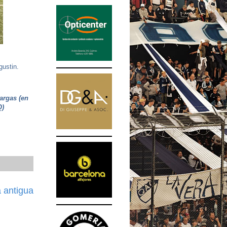
gustin.
argas (en
(Q)
 antigua