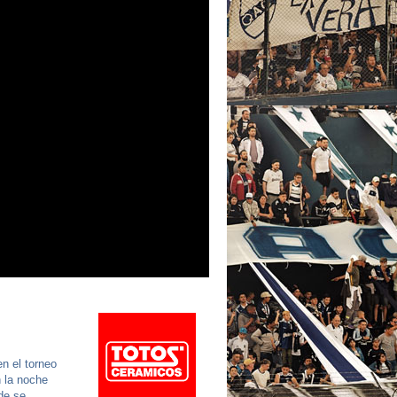
n el torneo
n la noche
nde se