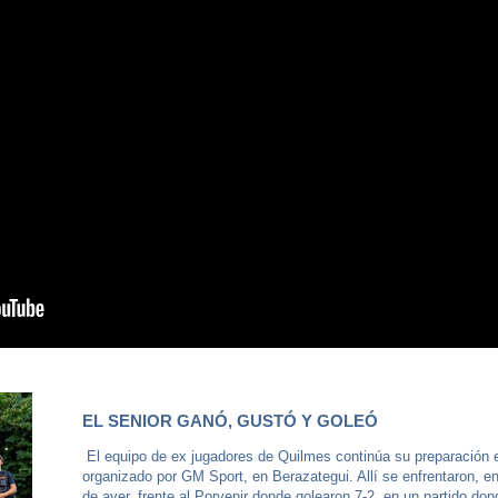
EL SENIOR GANÓ, GUSTÓ Y GOLEÓ
El equipo de ex jugadores de Quilmes continúa su preparación e
organizado por GM Sport, en Berazategui. Allí se enfrentaron, e
de ayer, frente al Porvenir donde golearon 7-2, en un partido do