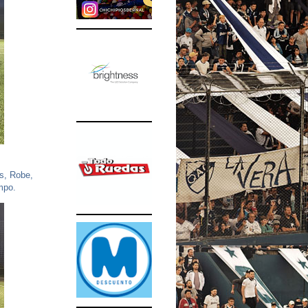
os, Robe,
mpo.