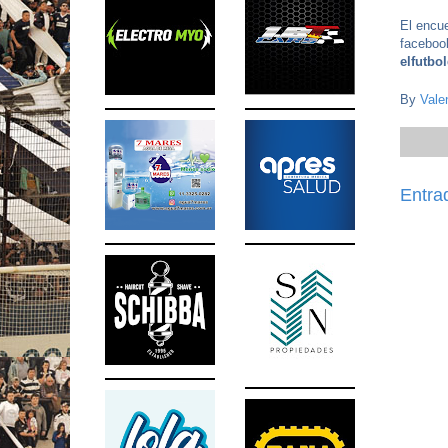
El encue
faceboo
elfutbo
By
Vale
Entra