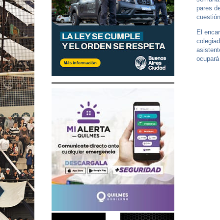
pares de
cuestión
El encar
colegia
asistent
ocupará 