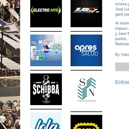
octava g
José Lui
ganó po
Al mismo
impuso 4
y Jano M
puntos, 
Martínez
By
Vale
Entra