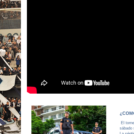
¿COMO
El torne
sábado s
La sépti