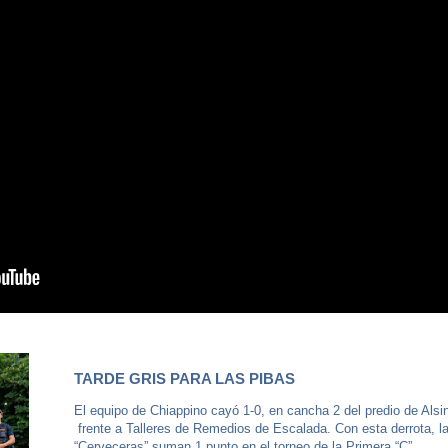
TARDE GRIS PARA LAS PIBAS
El equipo de Chiappino cayó 1-0, en cancha 2 del predio de Alsi
frente a Talleres de Remedios de Escalada. Con esta derrota, l
“Cerveceras” suman 1 punto en el torneo de la Primera “C”.