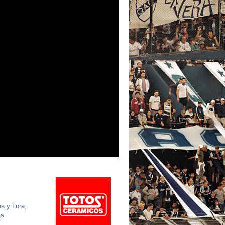
na y Lora,
as