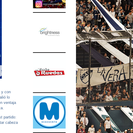
o y con
lió lo
en ventaja
za.
t partido:
tar cabeza