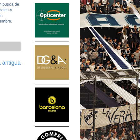
en busca de
ciales y
on
iembre.
 antigua