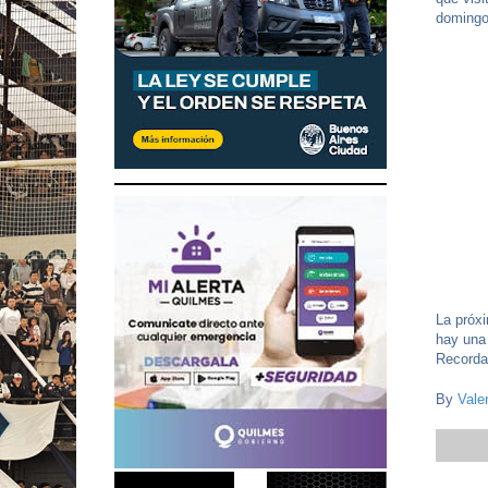
domingo
La próx
hay una 
Recorda
By
Vale