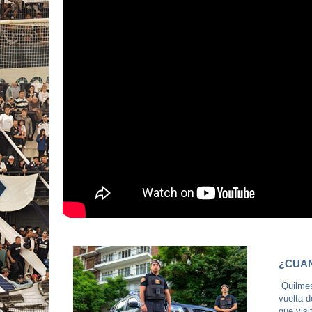
¿CUA
Quilmes 
vuelta d
que visi