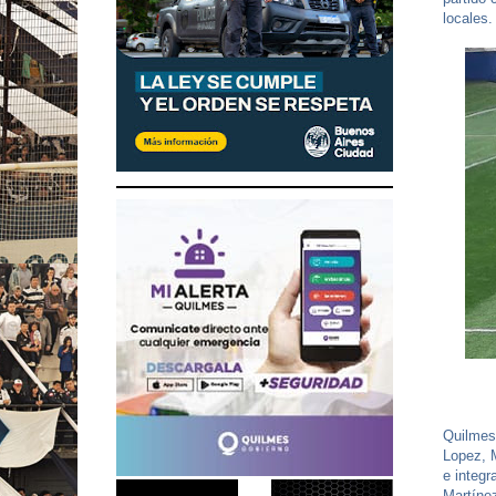
locales.
Quilmes 
Lopez, M
e integr
Martíne