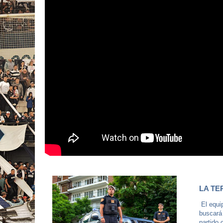
LA TE
El equip
buscará 
partido 