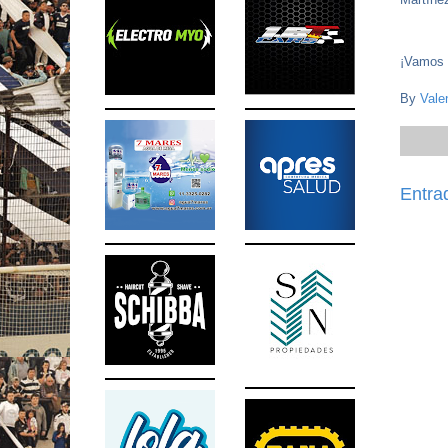
¡Vamos 
By
Vale
Entra