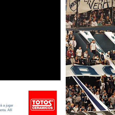
á a jugar
nta. Allí
.