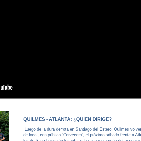
QUILMES - ATLANTA: ¿QUIEN DIRIGE?
Luego de la dura derrota en Santiago del Estero, Quilmes volver
de local, con público “Cervecero”, el próximo sábado frente a Atla
los de Sava buscarán levantar cabeza por el sueño del ascenso