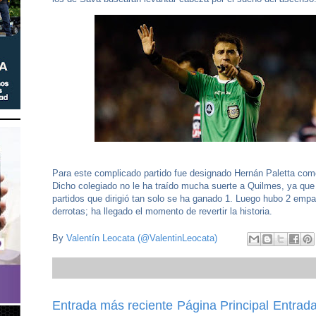
Para este complicado partido fue designado Hernán Paletta como
Dicho colegiado no le ha traído mucha suerte a Quilmes, ya que
partidos que dirigió tan solo se ha ganado 1. Luego hubo 2 empa
derrotas; ha llegado el momento de revertir la historia.
By
Valentín Leocata (@ValentinLeocata)
Entrada más reciente
Página Principal
Entrada