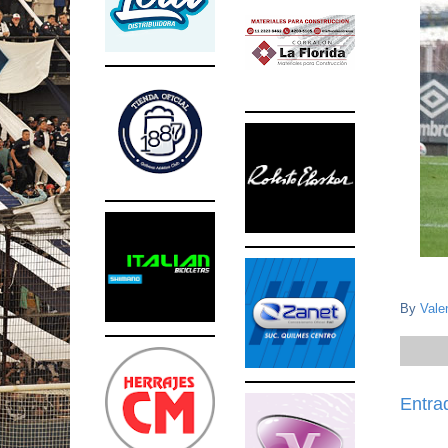
By
Vale
Entra