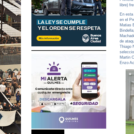
libre) f
En esta 
en el Pr
Matias B
Bindell
Machado
de ataqu
Thiago 
seleccio
Martin O
Enzo Aco