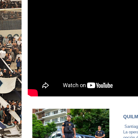
QUILM
Santiago
La oper
opción d