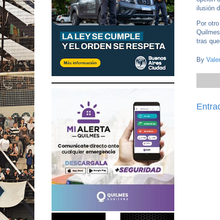
ilusión 
Por otro
Quilmes;
tras que
By
Vale
Entra