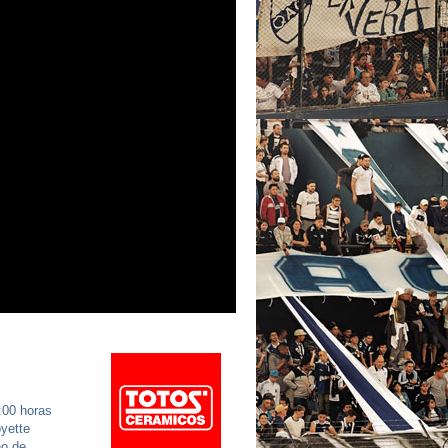
:00 horas
oyette
no de