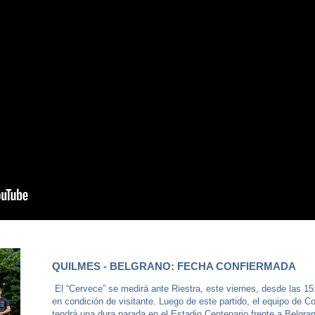
QUILMES - BELGRANO: FECHA CONFIERMADA
El “Cervece” se medirá ante Riestra, este viernes, desde las 15
en condición de visitante. Luego de este partido, el equipo de C
tendrá una dura parada en el Estadio Centenario frente a Belgra